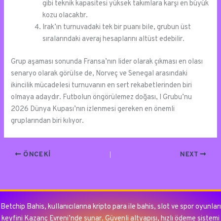
gibi teknik kapasitesi yüksek takımlara karşı en büyük
kozu olacaktır.
Irak’ın turnuvadaki tek bir puanı bile, grubun üst
sıralarındaki averaj hesaplarını altüst edebilir.
Grup aşaması sonunda Fransa’nın lider olarak çıkması en olası
senaryo olarak görülse de, Norveç ve Senegal arasındaki
ikincilik mücadelesi turnuvanın en sert rekabetlerinden biri
olmaya adaydır. Futbolun öngörülemez doğası, I Grubu’nu
2026 Dünya Kupası’nın izlenmesi gereken en önemli
gruplarından biri kılıyor.
ÖNCEKI
NEXT
Betchip Bahis, kullanıcılarına kripto para ile bahis, slot ve spor oyunları
keyfini Kazanç Evreni’nde sunar. Güvenli altyapısı, hızlı ödeme sistemi