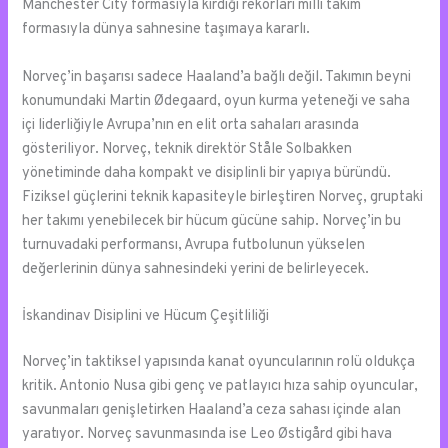
Manchester City formasıyla kırdığı rekorları milli takım
formasıyla dünya sahnesine taşımaya kararlı.
Norveç’in başarısı sadece Haaland’a bağlı değil. Takımın beyni
konumundaki Martin Ødegaard, oyun kurma yeteneği ve saha
içi liderliğiyle Avrupa’nın en elit orta sahaları arasında
gösteriliyor. Norveç, teknik direktör Ståle Solbakken
yönetiminde daha kompakt ve disiplinli bir yapıya büründü.
Fiziksel güçlerini teknik kapasiteyle birleştiren Norveç, gruptaki
her takımı yenebilecek bir hücum gücüne sahip. Norveç’in bu
turnuvadaki performansı, Avrupa futbolunun yükselen
değerlerinin dünya sahnesindeki yerini de belirleyecek.
İskandinav Disiplini ve Hücum Çeşitliliği
Norveç’in taktiksel yapısında kanat oyuncularının rolü oldukça
kritik. Antonio Nusa gibi genç ve patlayıcı hıza sahip oyuncular,
savunmaları genişletirken Haaland’a ceza sahası içinde alan
yaratıyor. Norveç savunmasında ise Leo Østigård gibi hava