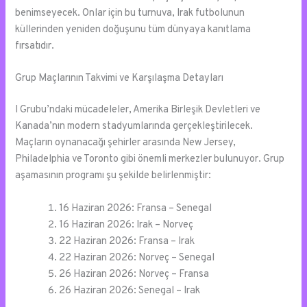
benimseyecek. Onlar için bu turnuva, Irak futbolunun
küllerinden yeniden doğuşunu tüm dünyaya kanıtlama
fırsatıdır.
Grup Maçlarının Takvimi ve Karşılaşma Detayları
I Grubu’ndaki mücadeleler, Amerika Birleşik Devletleri ve
Kanada’nın modern stadyumlarında gerçekleştirilecek.
Maçların oynanacağı şehirler arasında New Jersey,
Philadelphia ve Toronto gibi önemli merkezler bulunuyor. Grup
aşamasının programı şu şekilde belirlenmiştir:
16 Haziran 2026: Fransa – Senegal
16 Haziran 2026: Irak – Norveç
22 Haziran 2026: Fransa – Irak
22 Haziran 2026: Norveç – Senegal
26 Haziran 2026: Norveç – Fransa
26 Haziran 2026: Senegal – Irak