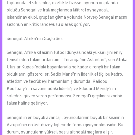
toplarında etkili isimler, özellikle fiziksel oyunun ön planda
olduğu Senegal ve Irak maçlarında kilit rol oynayacak.
İskandinav ekibi, gruptan çıkma yolunda Norveç-Senegal maçını
sezonun en kritik randevusu olarak görüyor.
Senegal: Afrika’nın Güçlü Sesi
Senegal, Afrika kıtasının futbol dünyasındaki yükselişini en iyi
temsil eden takımlardan biri. “Teranga’nın Aslanları”, son Afrika
Uluslar Kupası’ndaki başarılarıyla ne kadar dirençli bir takım
olduklarını gösterdiler. Sadio Mané’nin liderlik ettiği bu kadro,
atletizm ve tecrübeyi harmanlamış durumda. Kalidou
Koulibaly’nin savunmadaki liderliği ve Edouard Mendy’nin
kaledeki güven veren performansı, Senegal’i geçilmesi zor bir
takım haline getiriyor.
Senegal’in en büyük avantajı, oyuncularının büyük bir kısmının
Avrupa’nın en üst düzey liglerinde forma giyiyor olmasıdır. Bu
durum, oyuncuların yüksek baskı altındaki maçlara alışık