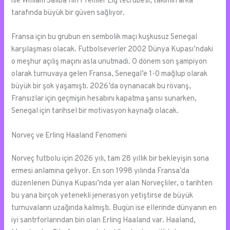
ise William Saliba’nın Premier Lig tecrübesi, takımın arka
tarafında büyük bir güven sağlıyor.
Fransa için bu grubun en sembolik maçı kuşkusuz Senegal
karşılaşması olacak. Futbolseverler 2002 Dünya Kupası’ndaki
o meşhur açılış maçını asla unutmadı. O dönem son şampiyon
olarak turnuvaya gelen Fransa, Senegal’e 1-0 mağlup olarak
büyük bir şok yaşamıştı. 2026’da oynanacak bu rövanş,
Fransızlar için geçmişin hesabını kapatma şansı sunarken,
Senegal için tarihsel bir motivasyon kaynağı olacak.
Norveç ve Erling Haaland Fenomeni
Norveç futbolu için 2026 yılı, tam 28 yıllık bir bekleyişin sona
ermesi anlamına geliyor. En son 1998 yılında Fransa’da
düzenlenen Dünya Kupası’nda yer alan Norveçliler, o tarihten
bu yana birçok yetenekli jenerasyon yetiştirse de büyük
turnuvaların uzağında kalmıştı. Bugün ise ellerinde dünyanın en
iyi santrforlarından biri olan Erling Haaland var. Haaland,