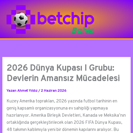
İçeriğe
atla
2026 Dünya Kupası I Grubu:
Devlerin Amansız Mücadelesi
Yazan
Ahmet Yıldız
/
2 Haziran 2026
Kuzey Amerika toprakları, 2026 yazında futbol tarihinin en
geniş kapsamlı organizasyonuna ev sahipliği yapmaya
hazırlanıyor. Amerika Birleşik Devletleri, Kanada ve Meksika’nın
ortaklığında gerçekleştirilecek olan 2026 FIFA Dünya Kupası,
48 takımın katılımıyla yeni bir dönemin kapılarını aralıyor. Bu