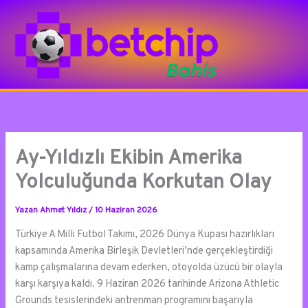
İçeriğe
atla
Ay-Yıldızlı Ekibin Amerika
Yolculuğunda Korkutan Olay
Yazan
Ahmet Yıldız
/
10 Haziran 2026
Türkiye A Milli Futbol Takımı, 2026 Dünya Kupası hazırlıkları
kapsamında Amerika Birleşik Devletleri’nde gerçekleştirdiği
kamp çalışmalarına devam ederken, otoyolda üzücü bir olayla
karşı karşıya kaldı. 9 Haziran 2026 tarihinde Arizona Athletic
Grounds tesislerindeki antrenman programını başarıyla