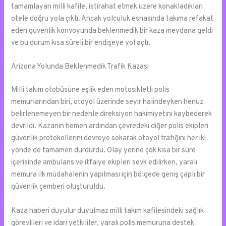
tamamlayan milli kafile, istirahat etmek üzere konakladıkları
otele doğru yola çıktı. Ancak yolculuk esnasında takıma refakat
eden güvenlik konvoyunda beklenmedik bir kaza meydana geldi
ve bu durum kısa süreli bir endişeye yol açtı.
Arizona Yolunda Beklenmedik Trafik Kazası
Milli takım otobüsüne eşlik eden motosikletli polis
memurlarından biri, otoyol üzerinde seyir halindeyken henüz
belirlenemeyen bir nedenle direksiyon hakimiyetini kaybederek
devrildi. Kazanın hemen ardından çevredeki diğer polis ekipleri
güvenlik protokollerini devreye sokarak otoyol trafiğini her iki
yönde de tamamen durdurdu. Olay yerine çok kısa bir süre
içerisinde ambulans ve itfaiye ekipleri sevk edilirken, yaralı
memura ilk müdahalenin yapılması için bölgede geniş çaplı bir
güvenlik çemberi oluşturuldu.
Kaza haberi duyulur duyulmaz milli takım kafilesindeki sağlık
görevlileri ve idari yetkililer, yaralı polis memuruna destek