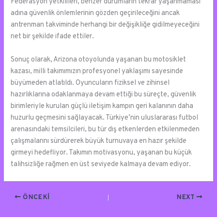
Federasyon yetkilileri, benzer durumların tekrar yaşanmaması
adına güvenlik önlemlerinin gözden geçirileceğini ancak
antrenman takviminde herhangi bir değişikliğe gidilmeyeceğini
net bir şekilde ifade ettiler.
Sonuç olarak, Arizona otoyolunda yaşanan bu motosiklet
kazası, milli takımımızın profesyonel yaklaşımı sayesinde
büyümeden atlatıldı. Oyuncuların fiziksel ve zihinsel
hazırlıklarına odaklanmaya devam ettiği bu süreçte, güvenlik
birimleriyle kurulan güçlü iletişim kampın geri kalanının daha
huzurlu geçmesini sağlayacak. Türkiye’nin uluslararası futbol
arenasındaki temsilcileri, bu tür dış etkenlerden etkilenmeden
çalışmalarını sürdürerek büyük turnuvaya en hazır şekilde
girmeyi hedefliyor. Takımın motivasyonu, yaşanan bu küçük
talihsizliğe rağmen en üst seviyede kalmaya devam ediyor.
ÖNCEKI
NEXT