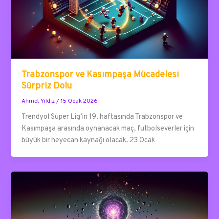
Trabzonspor ve Kasımpaşa Mücadelesi
Sürpriz Dolu
Ahmet Yıldız
/
15 Ocak 2026
Trendyol Süper Lig’in 19. haftasında Trabzonspor ve
Kasımpaşa arasında oynanacak maç, futbolseverler için
büyük bir heyecan kaynağı olacak. 23 Ocak