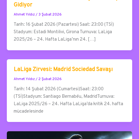
Gidiyor
Ahmet Yıldız
/
3 Şubat 2026
Tarih: 16 Şubat 2026 (Pazartesi) Saat: 23:00 (TSİ)
Stadyum: Estadi Montilivi, Girona Turnuva: LaLiga
2025/26 – 24. Hafta LaLiga’nın 24. […]
LaLiga Zirvesi: Madrid Sociedad Savaşı
Ahmet Yıldız
/
2 Şubat 2026
Tarih: 14 Şubat 2026 (Cumartesi)Saat: 23:00
(TSİ)Stadyum: Santiago Bernabéu, MadridTurnuva:
LaLiga 2025/26 – 24. Hafta LaLiga’da kritik 24. hafta
mücadelesinde