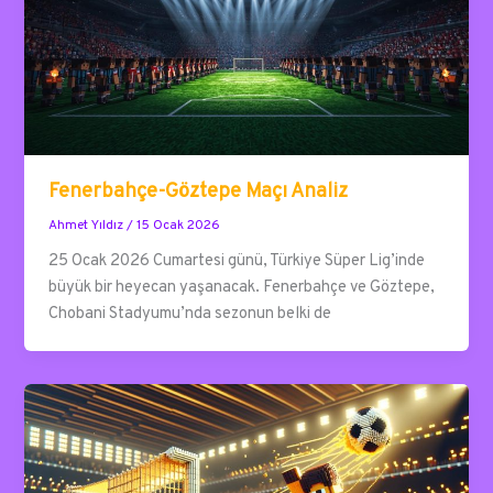
Fenerbahçe-Göztepe Maçı Analiz
Ahmet Yıldız
/
15 Ocak 2026
25 Ocak 2026 Cumartesi günü, Türkiye Süper Lig’inde
büyük bir heyecan yaşanacak. Fenerbahçe ve Göztepe,
Chobani Stadyumu’nda sezonun belki de