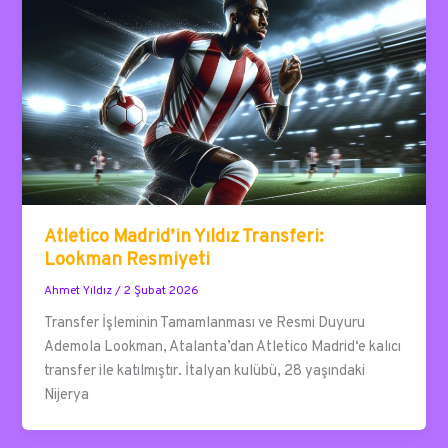
Atletico Madrid’in Yıldız Transferi:
Lookman Resmiyeti
Ahmet Yıldız
/
2 Şubat 2026
Transfer İşleminin Tamamlanması ve Resmi Duyuru
Ademola Lookman, Atalanta’dan Atletico Madrid‘e kalıcı
transfer ile katılmıştır. İtalyan kulübü, 28 yaşındaki
Nijerya