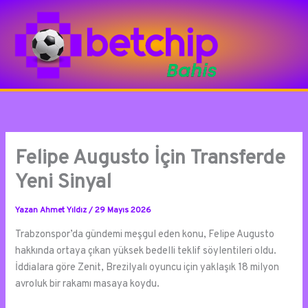
İçeriğe
atla
Felipe Augusto İçin Transferde
Yeni Sinyal
Yazan
Ahmet Yıldız
/
29 Mayıs 2026
Trabzonspor’da gündemi meşgul eden konu, Felipe Augusto
hakkında ortaya çıkan yüksek bedelli teklif söylentileri oldu.
İddialara göre Zenit, Brezilyalı oyuncu için yaklaşık 18 milyon
avroluk bir rakamı masaya koydu.