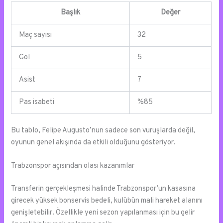
Başlık
Değer
Maç sayısı
32
Gol
5
Asist
7
Pas isabeti
%85
Bu tablo, Felipe Augusto’nun sadece son vuruşlarda değil,
oyunun genel akışında da etkili olduğunu gösteriyor.
Trabzonspor açısından olası kazanımlar
Transferin gerçekleşmesi halinde Trabzonspor’un kasasına
girecek yüksek bonservis bedeli, kulübün mali hareket alanını
genişletebilir. Özellikle yeni sezon yapılanması için bu gelir