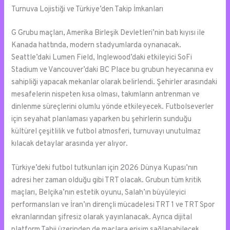
Turnuva Lojistiği ve Türkiye’den Takip İmkanları
G Grubu maçları, Amerika Birleşik Devletleri’nin batı kıyısı ile
Kanada hattında, modern stadyumlarda oynanacak.
Seattle’daki Lumen Field, Inglewood’daki etkileyici SoFi
Stadium ve Vancouver’daki BC Place bu grubun heyecanına ev
sahipliği yapacak mekanlar olarak belirlendi. Şehirler arasındaki
mesafelerin nispeten kısa olması, takımların antrenman ve
dinlenme süreçlerini olumlu yönde etkileyecek. Futbolseverler
için seyahat planlaması yaparken bu şehirlerin sunduğu
kültürel çeşitlilik ve futbol atmosferi, turnuvayı unutulmaz
kılacak detaylar arasında yer alıyor.
Türkiye’deki futbol tutkunları için 2026 Dünya Kupası’nın
adresi her zaman olduğu gibi TRT olacak. Grubun tüm kritik
maçları, Belçika’nın estetik oyunu, Salah’ın büyüleyici
performansları ve İran’ın dirençli mücadelesi TRT 1 ve TRT Spor
ekranlarından şifresiz olarak yayınlanacak. Ayrıca dijital
platform Tabii üzerinden de maçlara erişim sağlanabilecek.