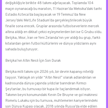
değişikliğiyle birlikte 48 takımı ağırlayacak. Toplamda 104
maçın oynanacağı bu maraton, 11 Haziran’da Meksika’daki tarihi
Estadio Azteca’da başlayacak ve 19 Temmuz’da New
Jersey’deki MetLife Stadium’da gerçekleştirilecek büyük
finalle sona erecek. Gruplar arasında futbolseverlerin mercek
altına aldığı en dikkat çekici eşleşmelerden biri ise G Grubu oldu.
Belçika, Mısır, İran ve Yeni Zelanda’nın yer aldığı bu grup, farklı
kıtalardan gelen futbol kültürlerini ve dünya yıldızlarını aynı
sahada buluşturuyor.
Belçika’nın Altın Nesli İçin Son Durak
Belçika milli takımı için 2026 yılı, bir devrin kapanışı niteliği
taşıyor. Yaklaşık on yıldır “Altın Nesil” olarak adlandırılan ve
kadrosunda dünya çapında yıldızlar barındıran Kırmızı
Şeytanlar, bu turnuvayı bir kupa ile taçlandırmak istiyor.
Takımın beyni konumundaki Kevin De Bruyne ve gol makinesi
Romelu Lukaku için bu turnuva, muhtemelen kariyerlerindeki
son Dünya Kupası olacak. 2018 yılında Rusya’da elde edilen