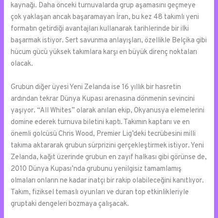
kaynağı. Daha önceki turnuvalarda grup aşamasını geçmeye
çok yaklaşan ancak başaramayan İran, bu kez 48 takımlı yeni
formatın getirdiği avantajları kullanarak tarihlerinde bir ilki
başarmak istiyor. Sert savunma anlayışları, özellikle Belçika gibi
hücum gücü yüksek takımlara karşı en büyük direnç noktaları
olacak.
Grubun diğer üyesi Yeni Zelanda ise 16 yıllık bir hasretin
ardından tekrar Dünya Kupası arenasına dönmenin sevincini
yaşıyor. “All Whites” olarak anılan ekip, Okyanusya elemelerini
domine ederek turnuva biletini kaptı. Takımın kaptanı ve en
önemli golcüsü Chris Wood, Premier Lig’deki tecrübesini milli
takıma aktararak grubun sürprizini gerçekleştirmek istiyor. Yeni
Zelanda, kağıt üzerinde grubun en zayıf halkası gibi görünse de,
2010 Dünya Kupası’nda grubunu yenilgisiz tamamlamış
olmaları onların ne kadar inatçı bir rakip olabileceğini kanıtlıyor.
Takım, fiziksel temaslı oyunları ve duran top etkinlikleriyle
gruptaki dengeleri bozmaya çalışacak.