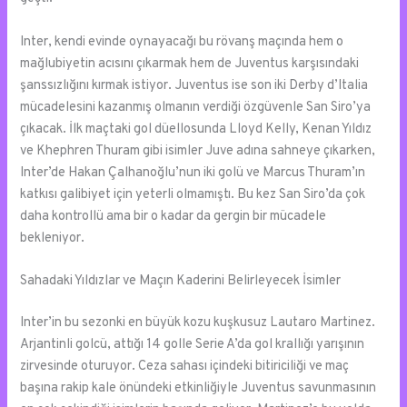
Inter, kendi evinde oynayacağı bu rövanş maçında hem o
mağlubiyetin acısını çıkarmak hem de Juventus karşısındaki
şanssızlığını kırmak istiyor. Juventus ise son iki Derby d’Italia
mücadelesini kazanmış olmanın verdiği özgüvenle San Siro’ya
çıkacak. İlk maçtaki gol düellosunda Lloyd Kelly, Kenan Yıldız
ve Khephren Thuram gibi isimler Juve adına sahneye çıkarken,
Inter’de Hakan Çalhanoğlu’nun iki golü ve Marcus Thuram’ın
katkısı galibiyet için yeterli olmamıştı. Bu kez San Siro’da çok
daha kontrollü ama bir o kadar da gergin bir mücadele
bekleniyor.
Sahadaki Yıldızlar ve Maçın Kaderini Belirleyecek İsimler
Inter’in bu sezonki en büyük kozu kuşkusuz Lautaro Martinez.
Arjantinli golcü, attığı 14 golle Serie A’da gol krallığı yarışının
zirvesinde oturuyor. Ceza sahası içindeki bitiriciliği ve maç
başına rakip kale önündeki etkinliğiyle Juventus savunmasının