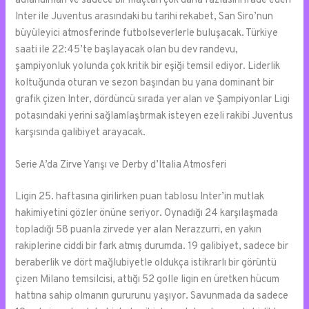
adlandırılan ve sadece bir maçtan çok daha fazlasını ifade eden
Inter ile Juventus arasındaki bu tarihi rekabet, San Siro’nun
büyüleyici atmosferinde futbolseverlerle buluşacak. Türkiye
saati ile 22:45’te başlayacak olan bu dev randevu,
şampiyonluk yolunda çok kritik bir eşiği temsil ediyor. Liderlik
koltuğunda oturan ve sezon başından bu yana dominant bir
grafik çizen Inter, dördüncü sırada yer alan ve Şampiyonlar Ligi
potasındaki yerini sağlamlaştırmak isteyen ezeli rakibi Juventus
karşısında galibiyet arayacak.
Serie A’da Zirve Yarışı ve Derby d’Italia Atmosferi
Ligin 25. haftasına girilirken puan tablosu Inter’in mutlak
hakimiyetini gözler önüne seriyor. Oynadığı 24 karşılaşmada
topladığı 58 puanla zirvede yer alan Nerazzurri, en yakın
rakiplerine ciddi bir fark atmış durumda. 19 galibiyet, sadece bir
beraberlik ve dört mağlubiyetle oldukça istikrarlı bir görüntü
çizen Milano temsilcisi, attığı 52 golle ligin en üretken hücum
hattına sahip olmanın gururunu yaşıyor. Savunmada da sadece