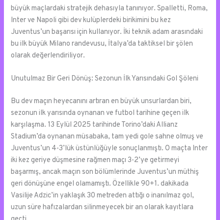
büyük maçlardaki stratejik dehasıyla tanınıyor. Spalletti, Roma,
Inter ve Napoli gibi dev kulüplerdeki birikimini bu kez
Juventus’un başarısı için kullanıyor. İki teknik adam arasındaki
bu ilk büyük Milano randevusu, İtalya’da taktiksel bir şölen
olarak değerlendiriliyor.
Unutulmaz Bir Geri Dönüş: Sezonun İlk Yarısındaki Gol Şöleni
Bu dev maçın heyecanını artıran en büyük unsurlardan biri,
sezonun ilk yarısında oynanan ve futbol tarihine geçen ilk
karşılaşma. 13 Eylül 2025 tarihinde Torino’daki Allianz
Stadium’da oynanan müsabaka, tam yedi gole sahne olmuş ve
Juventus’un 4-3’lük üstünlüğüyle sonuçlanmıştı. O maçta Inter
iki kez geriye düşmesine rağmen maçı 3-2’ye getirmeyi
başarmış, ancak maçın son bölümlerinde Juventus’un müthiş
geri dönüşüne engel olamamıştı. Özellikle 90+1. dakikada
Vasilije Adzic’in yaklaşık 30 metreden attığı o inanılmaz gol,
uzun süre hafızalardan silinmeyecek bir an olarak kayıtlara
geçti.