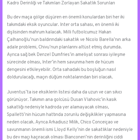
Kadro Derinliği ve Takımları Zorlayan Sakatlık Sorunları
Bu dev maça gölge düşüren en önemli konulardan biri her iki
takımdaki eksik oyuncular. Inter orta sahası, en önemli iki
dişlisinden mahrum kalacak. Milli futbolcumuz Hakan
Çalhanoğlu’nun baldırındaki sakatlık ve Nicolo Barella’nın arka
adale problemi, Chivu’nun planlarını altüst etmiş durumda.
Ayrıca sağ bek Denzel Dumfries’in ameliyat sonrası iyileşme
sürecinde olması, Inter’in hem savunma hem de hücum
dengesini etkileyebilir. Orta sahadaki bu boşluğun nasıl
doldurulacağı, maçın düğüm noktalarından biri olacak.
Juventus’ta ise eksiklerin listesi daha da uzun ve can sıkıcı
görünüyor. Takımın ana golcüsü Dusan Vlahovic’in kasık
sakatlığı nedeniyle kadroda yer alamayacak olması,
Spalletti’nin hücum hattında zorunlu değişiklikler yapmasına
neden olacak. Ayrıca Arkadiusz Milik, Chico Conceiçao ve
savunmanın önemli ismi Lloyd Kelly’nin de sakatlıklar nedeniyle
bu dev maçı kaçıracak olması Bianconeri’nin derinliğini ciddi