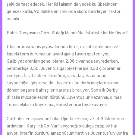
şekilde test edecek. Her iki takımın da yedek kulübesinden
gelecek katkı, 90 dakikanın sonunda skoru belirleyen faktör
olabilir.
Bahis Dünyasının Gözü Kulağı Milano’da: İstatistikler Ne Diyor?
Uluslararası bahis piyasalarında Inter, ev sahibi olmanın ve
ligdeki form durumunun avantajıyla favori gösteriliyor.
Galibiyet oranları genel olarak 2.08 civarında seyrederken,
beraberliğe 3.50, Juventus galibiyetine ise 3.38 gibi oranlar
veriliyor. İstatistikler, Inter’in iç sahada çok zor puan
kaybettiğini gösterse de, Juventus’un derbi maçlardaki son
dönem başarısı bahisçileri kararsız bırakıyor. Son altı Derby
d’Italia mücadelesinin dördünü Juventus’un kazanmış olması,
Torino ekibinin büyük maç karakterini ortaya koyuyor.
Gol bahisleri açısından bakıldığında, ilk maçtaki 4-3’lük skorun
ardından “Karşılıklı Gol Var” seçeneği oldukça cazip bir hal
alıyor. Inter’in durdurulamaz hücum hattı ve Juventus’un kontra