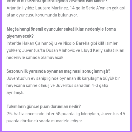
Inter’in bu sezonki gol krallığında zirvedeki ismi kimdir?
Arjantinli yıldız Lautaro Martinez, 14 golle Serie A’nın en çok gol
atan oyuncusu konumunda bulunuyor.
Maçta hangi önemli oyuncular sakatlıkları nedeniyle forma
giyemeyecek?
Inter’de Hakan Çalhanoğlu ve Nicolo Barella gibi kilit isimler
yokken; Juventus’ta Dusan Vlahovic ve Lloyd Kelly sakatlıkları
nedeniyle sahada olamayacak.
Sezonun ilk yarısında oynanan maç nasıl sonuçlanmıştı?
Juventus’un ev sahipliğinde oynanan ilk karşılaşma büyük bir
heyecana sahne olmuş ve Juventus sahadan 4-3 galip
ayrılmıştı.
Takımların güncel puan durumları nedir?
25. hafta öncesinde Inter 58 puanla lig lideriyken, Juventus 45
puanla dördüncü sırada mücadele ediyor.