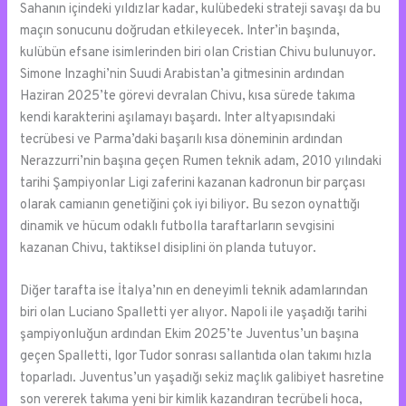
Sahanın içindeki yıldızlar kadar, kulübedeki strateji savaşı da bu
maçın sonucunu doğrudan etkileyecek. Inter’in başında,
kulübün efsane isimlerinden biri olan Cristian Chivu bulunuyor.
Simone Inzaghi’nin Suudi Arabistan’a gitmesinin ardından
Haziran 2025’te görevi devralan Chivu, kısa sürede takıma
kendi karakterini aşılamayı başardı. Inter altyapısındaki
tecrübesi ve Parma’daki başarılı kısa döneminin ardından
Nerazzurri’nin başına geçen Rumen teknik adam, 2010 yılındaki
tarihi Şampiyonlar Ligi zaferini kazanan kadronun bir parçası
olarak camianın genetiğini çok iyi biliyor. Bu sezon oynattığı
dinamik ve hücum odaklı futbolla taraftarların sevgisini
kazanan Chivu, taktiksel disiplini ön planda tutuyor.
Diğer tarafta ise İtalya’nın en deneyimli teknik adamlarından
biri olan Luciano Spalletti yer alıyor. Napoli ile yaşadığı tarihi
şampiyonluğun ardından Ekim 2025’te Juventus’un başına
geçen Spalletti, Igor Tudor sonrası sallantıda olan takımı hızla
toparladı. Juventus’un yaşadığı sekiz maçlık galibiyet hasretine
son vererek takıma yeni bir kimlik kazandıran tecrübeli hoca,