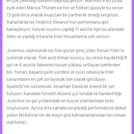
en çok çekindiği isimlerin başında geliyor. Martinez’e bu yolda
eşlik eden Marcus Thuram ise hızı ve fiziksel gücüyle bu sezon
13 gole imza atarak muazzam bir partnerlik örneği sergiliyor.
Kanatlarda ise Federico Dimarco’nun performansı göz
kamaştırıyor; İtalyan oyuncu yaptığı 11 asistle ligin bu alandaki
lideri ve yaptığı ortalarla Inter hücumlarına yön veriyor.
Juventus cephesinde ise tüm gözler genç yıldız Kenan Yıldız’ın
üzerinde olacak. Türk asıllı Alman oyuncu, bu sezon kaydettiği 8
gol ve 4 asistle takımının hücum yükünü sırtlayan isimlerden
biri. Kenan, başarılı çalım yüzdesi ve oyun zekasıyla Inter
savunmasını en çok zorlayacak isim olarak görülüyor.
Spalletti’nin sisteminde Jonathan David de önemli bir yer
tutuyor; Kanadalı forvetin düzenli şut tehdidi ve hareketliliği,
Juventus’un gol yollarındaki en büyük silahlarından birini
oluşturuyor. Ayrıca orta sahada sergilediği performansla dikkat
çeken McKennie’nin de maçın gizli kahramanlarından biri olması
muhtemel.