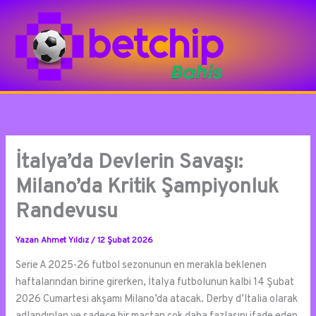
İçeriğe
atla
İtalya’da Devlerin Savaşı:
Milano’da Kritik Şampiyonluk
Randevusu
Yazan
Ahmet Yıldız
/
12 Şubat 2026
Serie A 2025-26 futbol sezonunun en merakla beklenen
haftalarından birine girerken, İtalya futbolunun kalbi 14 Şubat
2026 Cumartesi akşamı Milano’da atacak. Derby d’Italia olarak