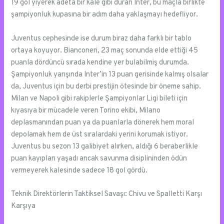
19 gol yiyerek adeta bir kale gibi duran Inter, bu maçla birlikte
şampiyonluk kupasına bir adım daha yaklaşmayı hedefliyor.
Juventus cephesinde ise durum biraz daha farklı bir tablo
ortaya koyuyor. Bianconeri, 23 maç sonunda elde ettiği 45
puanla dördüncü sırada kendine yer bulabilmiş durumda.
Şampiyonluk yarışında Inter’in 13 puan gerisinde kalmış olsalar
da, Juventus için bu derbi prestijin ötesinde bir öneme sahip.
Milan ve Napoli gibi rakiplerle Şampiyonlar Ligi bileti için
kıyasıya bir mücadele veren Torino ekibi, Milano
deplasmanından puan ya da puanlarla dönerek hem moral
depolamak hem de üst sıralardaki yerini korumak istiyor.
Juventus bu sezon 13 galibiyet alırken, aldığı 6 beraberlikle
puan kayıpları yaşadı ancak savunma disiplininden ödün
vermeyerek kalesinde sadece 18 gol gördü.
Teknik Direktörlerin Taktiksel Savaşı: Chivu ve Spalletti Karşı
Karşıya