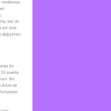
ir randevuya
lan
k.
ma, her iki
a üst üste
k değiştiren
amaz bir
ı 55 puanla
iyor. Bu
ikisini de
 Konyaspor