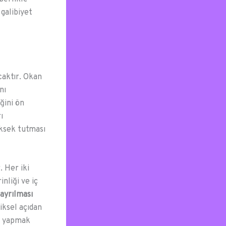
 galibiyet
caktır. Okan
nı
ğini ön
ı
üksek tutması
 Her iki
nliği ve iç
 ayrılması
iksel açıdan
a yapmak