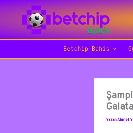
İçeriğe
atla
Betchip Bahis
G
Şampi
Galata
Yazan
Ahmet Yı