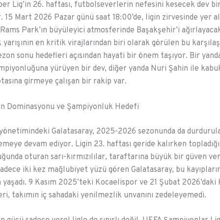
er Lig’in 26. haftası, futbolseverlerin nefesini kesecek dev b
. 15 Mart 2026 Pazar günü saat 18:00’de, ligin zirvesinde yer a
 Rams Park’ın büyüleyici atmosferinde Başakşehir’i ağırlayaca
arışının en kritik virajlarından biri olarak görülen bu karşılaş
ezon sonu hedefleri açısından hayati bir önem taşıyor. Bir yand
piyonluğuna yürüyen bir dev, diğer yanda Nuri Şahin ile kabu
tasına girmeye çalışan bir rakip var.
’ın Dominasyonu ve Şampiyonluk Hedefi
yönetimindeki Galatasaray, 2025-2026 sezonunda da durdurul
lemeye devam ediyor. Ligin 23. haftası geride kalırken topladığ
uğunda oturan sarı-kırmızılılar, taraftarına büyük bir güven ver
sadece iki kez mağlubiyet yüzü gören Galatasaray, bu kayıpların 
yaşadı. 9 Kasım 2025’teki Kocaelispor ve 21 Şubat 2026’daki
ri, takımın iç sahadaki yenilmezlik unvanını zedeleyemedi.