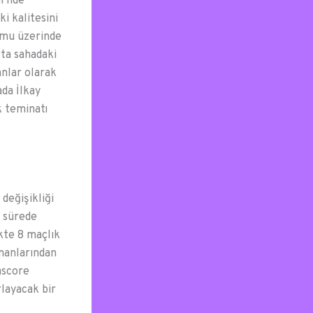
i’nde
ki kalitesini
rumu üzerinde
rta sahadaki
nlar olarak
da İlkay
k teminatı
değişikliği
a sürede
ikte 8 maçlık
smanlarından
ascore
rlayacak bir