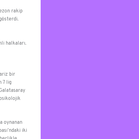
ezon rakip
gösterdi.
i halkaları.
riz bir
 7 lig
 Galatasaray
psikolojik
nda oynanan
ası’ndaki iki
berlikle