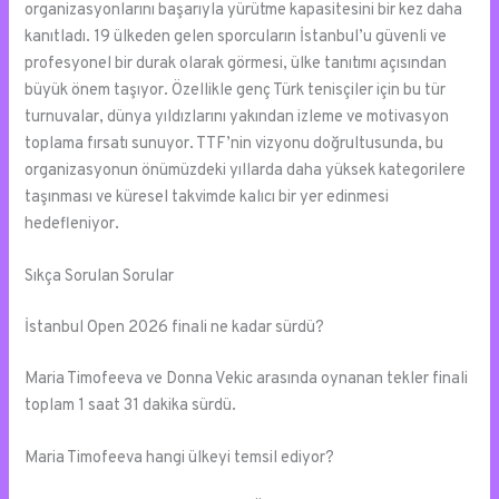
organizasyonlarını başarıyla yürütme kapasitesini bir kez daha
kanıtladı. 19 ülkeden gelen sporcuların İstanbul’u güvenli ve
profesyonel bir durak olarak görmesi, ülke tanıtımı açısından
büyük önem taşıyor. Özellikle genç Türk tenisçiler için bu tür
turnuvalar, dünya yıldızlarını yakından izleme ve motivasyon
toplama fırsatı sunuyor. TTF’nin vizyonu doğrultusunda, bu
organizasyonun önümüzdeki yıllarda daha yüksek kategorilere
taşınması ve küresel takvimde kalıcı bir yer edinmesi
hedefleniyor.
Sıkça Sorulan Sorular
İstanbul Open 2026 finali ne kadar sürdü?
Maria Timofeeva ve Donna Vekic arasında oynanan tekler finali
toplam 1 saat 31 dakika sürdü.
Maria Timofeeva hangi ülkeyi temsil ediyor?