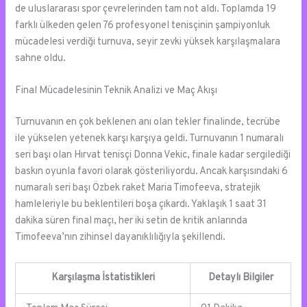
de uluslararası spor çevrelerinden tam not aldı. Toplamda 19
farklı ülkeden gelen 76 profesyonel tenisçinin şampiyonluk
mücadelesi verdiği turnuva, seyir zevki yüksek karşılaşmalara
sahne oldu.
Final Mücadelesinin Teknik Analizi ve Maç Akışı
Turnuvanın en çok beklenen anı olan tekler finalinde, tecrübe
ile yükselen yetenek karşı karşıya geldi. Turnuvanın 1 numaralı
seri başı olan Hırvat tenisçi Donna Vekic, finale kadar sergilediği
baskın oyunla favori olarak gösteriliyordu. Ancak karşısındaki 6
numaralı seri başı Özbek raket Maria Timofeeva, stratejik
hamleleriyle bu beklentileri boşa çıkardı. Yaklaşık 1 saat 31
dakika süren final maçı, her iki setin de kritik anlarında
Timofeeva’nın zihinsel dayanıklılığıyla şekillendi.
Karşılaşma İstatistikleri
Detaylı Bilgiler