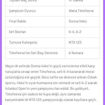
Toplam Maç Süresi
91 Dakika
Şampiyon Oyuncu
Maria Timofeeva
Final Rakibi
Donna Vekic
Set Skorları
6-4, 6-2
Turnuva Kategorisi
WTA 125
Timofeeva’nın Seri Başı Derecesi
6 Numara
Maçın ilk setinde Donna Vekic’in güçlü servislerine etkili karşı
vuruşlarla cevap veren Timofeeva, seti 6-4 kazanarak moral
üstünlüğünü ele geçirdi. İkinci sette ise direncini artıran Özbek
sporcu, Vekic’in oyun kurmasına izin vermedi ve seti 6-2 alarak
İstanbul Open’ın yeni şampiyonu ilan edildi. Bu galibiyet,
Timofeeva için sadece bir kupa değil, aynı zamanda
kariyerindeki ilk WTA 125 şampiyonluğu olarak kayıtlara geçti.