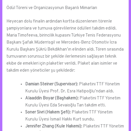
Ödül Töreni ve Organizasyonun Başarılı Mimarları
Heyecan dolu finalin ardından kortta düzenlenen törenle
şampiyonlara ve turnuva görevlilerine ödülleri takdim edildi.
Maria Timofeeva, birincilik kupasını Türkiye Tenis Federasyonu
Başkanı Şafak Müderrisgil ve Mercedes-Benz Otomotiv İcra
Kurulu Başkanı Şükrü Bekdikhan’ın elinden aldı. Tören sırasında
turnuvanın sorunsuz bir şekilde ilerlemesini sağlayan teknik
ekibe de emekleri için plaketler verildi. Plaket alan isimler ve
takdim eden yöneticiler şu şekildedir:
Damian Steiner (Supervisor):
Plaketini TTF Yönetim
Kurulu Üyesi Prof. Dr. Esra Hatipoğlu’ndan aldı.
Alaaddin Boyar (Başhakem):
Plaketini TTF Yönetim
Kurulu Üyesi Eda Sevaioğlu Tan takdim etti.
Soner Sivri (Hakem Şefi):
Plaketini TTF Yönetim
Kurulu Üyesi İsmail Hakkı Kurt sundu.
Jennifer Zhang (Kule Hakemi):
Plaketini TTF Yönetim