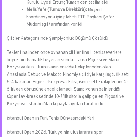
Kurulu Üyesi Ertunç Tümen’den teslim aldı.
Melis Yafe (Turnuva Direktörü):
Başarılı
koordinasyonu için plaketi TTF Başkanı Şafak
Müderrisgil tarafından verildi.
Çiftler Kategorisinde Şampiyonluk Düğümü Çözüldü
Tekler finalinden önce oynanan çiftler finali, tenisseverlere
büyük bir dramatik heyecan sundu. Laura Pigossi ve Maria
Kozyreva ikilisi, turnuvanın en iddialı ekiplerinden olan
Anastasia Detiuc ve Makoto Ninomiya çiftiyle karşılaştı. İlk seti
6-4 kazanan Pigossi-Kozyreva ikilisi, ikinci sette rakiplerinin 4-
6’lık geri dönüşüne engel olamadı. Şampiyonun belirlendiği
süper tay-break setinde 10-7’lik skorla galip gelen Pigossi ve
Kozyreva, İstanbul’dan kupayla ayrılan taraf oldu.
İstanbul Open’ın Türk Tenis Dünyasındaki Yeri
İstanbul Open 2026, Türkiye’nin uluslararası spor