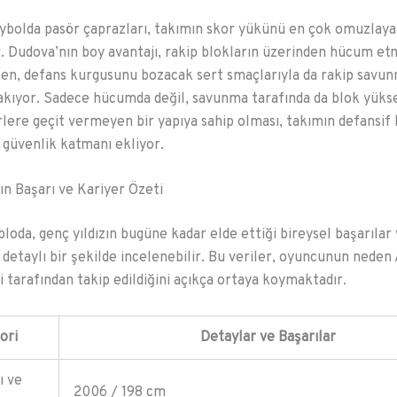
ybolda pasör çaprazları, takımın skor yükünü en çok omuzlay
ir. Dudova’nın boy avantajı, rakip blokların üzerinden hücum e
en, defans kurgusunu bozacak sert smaçlarıyla da rakip savun
kıyor. Sadece hücumda değil, savunma tarafında da blok yükse
lere geçit vermeyen bir yapıya sahip olması, takımın defansif
r güvenlik katmanı ekliyor.
ın Başarı ve Kariyer Özeti
loda, genç yıldızın bugüne kadar elde ettiği bireysel başarılar 
a detaylı bir şekilde incelenebilir. Bu veriler, oyuncunun neden
i tarafından takip edildiğini açıkça ortaya koymaktadır.
ori
Detaylar ve Başarılar
ı ve
2006 / 198 cm