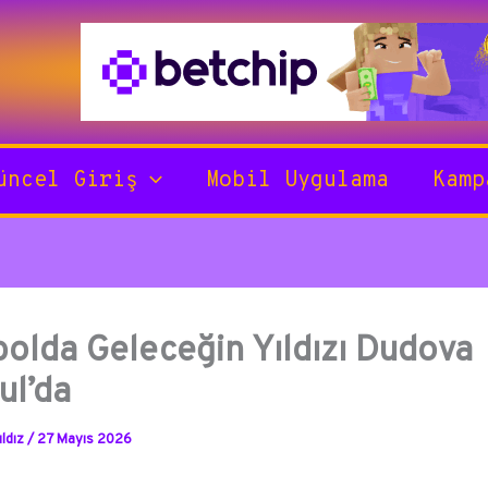
üncel Giriş
Mobil Uygulama
Kamp
olda Geleceğin Yıldızı Dudova
ul’da
ldız
/
27 Mayıs 2026