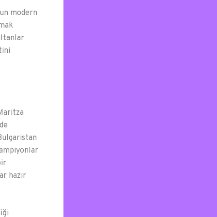
onun modern
amak
ultanlar
ini
Maritza
ede
Bulgaristan
Şampiyonlar
ir
ar hazır
iği