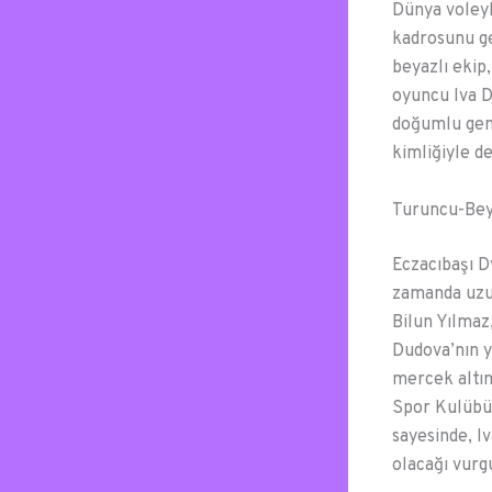
Dünya voleyb
kadrosunu g
beyazlı ekip
oyuncu Iva D
doğumlu genç
kimliğiyle d
Turuncu-Beya
Eczacıbaşı Dy
zamanda uzun
Bilun Yılmaz
Dudova’nın y
mercek altına
Spor Kulübü’
sayesinde, I
olacağı vurg