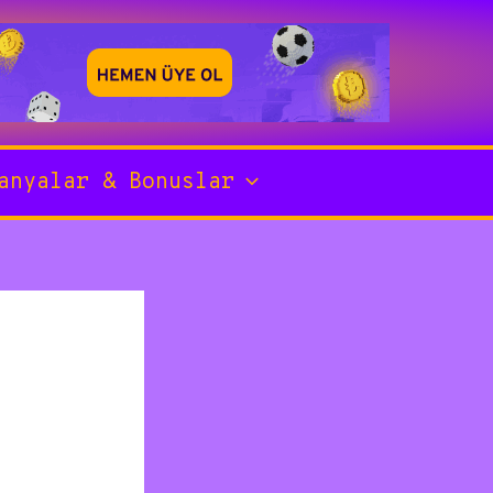
anyalar & Bonuslar