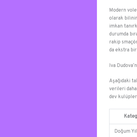
Modern vole
olarak bilin
imkan tanırk
durumda bıra
rakip smaçör
da ekstra bi
Iva Dudova’n
Aşağıdaki tab
verileri dah
dev kulüpler
Kateg
Doğum Yıl