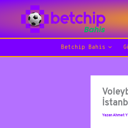
İçeriğe
atla
Betchip Bahis
G
Voleyb
İstanb
Yazan
Ahmet Yı