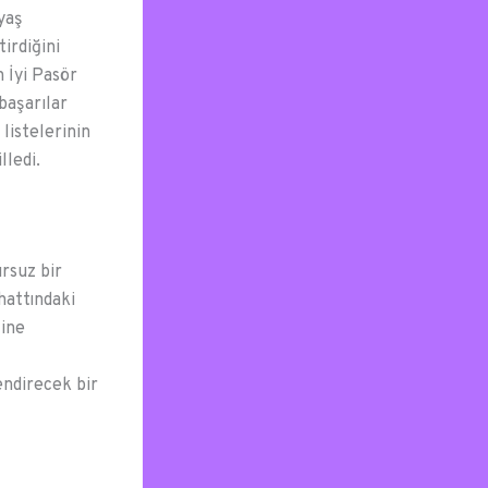
yaş
irdiğini
 İyi Pasör
başarılar
listelerinin
lledi.
rsuz bir
hattındaki
line
endirecek bir